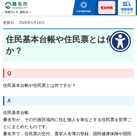
桑名市 KUWANA CITY 本
物力こそ、桑名力。
緊急情報
情報検索
Language
メニュー
更新日： 2026年1月16日
住民基本台帳や住民票とは何です
か？
Q
住民基本台帳や住民票とは何ですか？
A
住民基本台帳
桑名市が、その行政区域内に住む個人を単位とする住民票を世帯ご
とにまとめたものです。
桑名市で、住民票の交付、選挙人名簿の登録、国民健康保険や国民