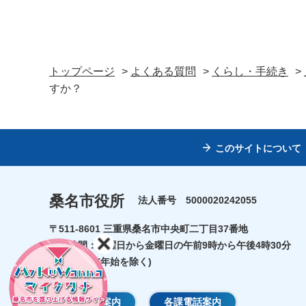
トップページ
>
よくある質問
>
くらし・手続き
>
すか？
このサイトについて
桑名市役所
法人番号 5000020242055
〒511-8601 三重県桑名市中央町二丁目37番地
開庁時間：月曜日から金曜日の午前9時から午後4時30分
(祝日・年末年始を除く)
庁舎のご案内
各課電話案内