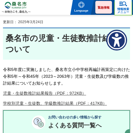
桑名市 KUWANA CITY 本
物力こそ、桑名力。
緊急情報
情報検索
Language
メニュー
更新日： 2025年3月24日
桑名市の児童・生徒数推計結果に
ついて
令和5年度に実施しました、桑名市立小中学校再編計画策定に向けた
令和5年～令和45年（2023～2063年）児童・生徒数及び学級数の推
計結果についてお知らせします。
児童・生徒数推計結果報告（PDF：972KB）
学校別児童・生徒数、学級数推計結果（PDF：417KB）
お問い合わせの多い情報から探す
よくある質問一覧へ