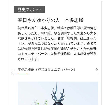
歴史スポット
春日さんゆかりの人 本多忠勝
初代桑名藩主・本多忠勝。戦場では獅子頭に鹿の角を
あしらった兜、黒い鎧。敵を供養するため肩から大き
な数珠をかけていました。名槍「蜻蛉切」は止まった
トンボが真っ二つになったと言われています。桑名で
は鋳物師を誘致し鋳物産業が発展させたことから柿安
コミュニティパークには地元鋳物師による銅像が設置
されています。
本多忠勝像（柿安コミュニティパーク）