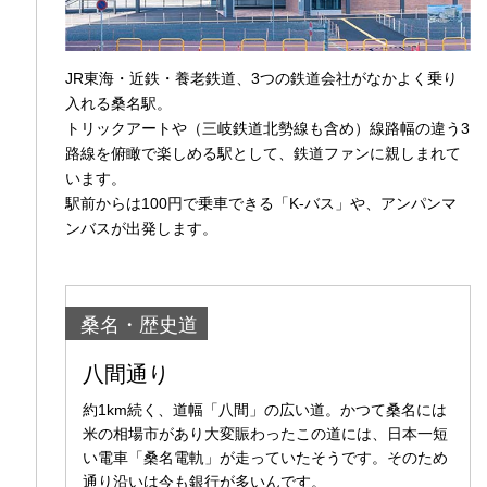
JR東海・近鉄・養老鉄道、3つの鉄道会社がなかよく乗り
入れる桑名駅。
トリックアートや（三岐鉄道北勢線も含め）線路幅の違う3
路線を俯瞰で楽しめる駅として、鉄道ファンに親しまれて
います。
駅前からは100円で乗車できる「K-バス」や、アンパンマ
ンバスが出発します。
桑名・歴史道
八間通り
約1km続く、道幅「八間」の広い道。かつて桑名には
米の相場市があり大変賑わったこの道には、日本一短
い電車「桑名電軌」が走っていたそうです。そのため
通り沿いは今も銀行が多いんです。