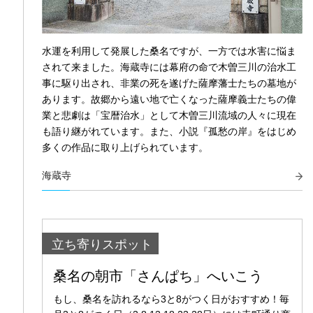
水運を利用して発展した桑名ですが、一方では水害に悩ま
されて来ました。海蔵寺には幕府の命で木曽三川の治水工
事に駆り出され、非業の死を遂げた薩摩藩士たちの墓地が
あります。故郷から遠い地で亡くなった薩摩義士たちの偉
業と悲劇は「宝暦治水」として木曽三川流域の人々に現在
も語り継がれています。また、小説『孤愁の岸』をはじめ
多くの作品に取り上げられています。
海蔵寺
立ち寄りスポット
桑名の朝市「さんぱち」へいこう
もし、桑名を訪れるなら3と8がつく日がおすすめ！毎