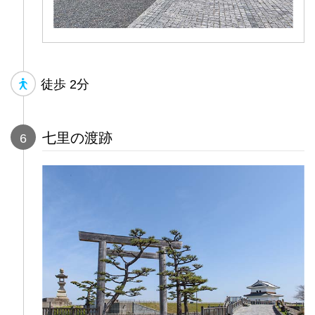
徒歩
2分
七里の渡跡
6