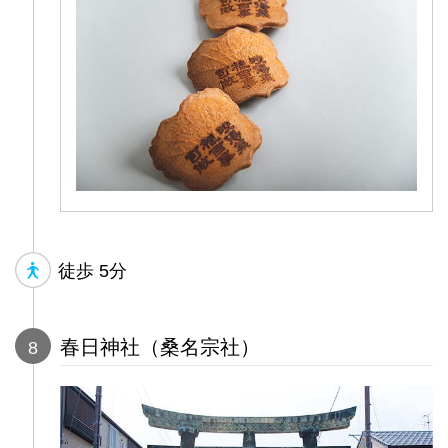
徒歩
5分
春日神社（桑名宗社）
8