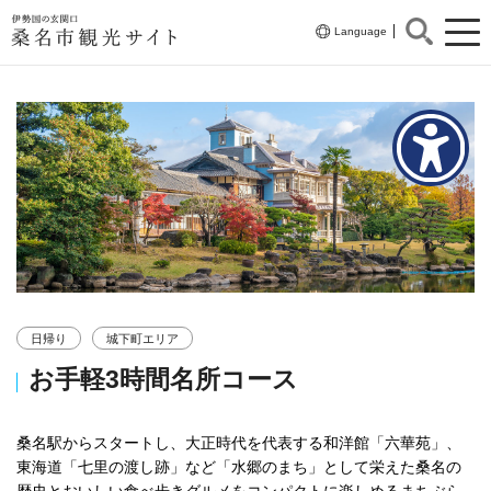
伊勢国の玄関口
Language
桑名市観光サイト
日帰り
城下町エリア
お手軽3時間名所コース
桑名駅からスタートし、大正時代を代表する和洋館「六華苑」、
東海道「七里の渡し跡」など「水郷のまち」として栄えた桑名の
歴史とおいしい食べ歩きグルメをコンパクトに楽しめるまちぶら