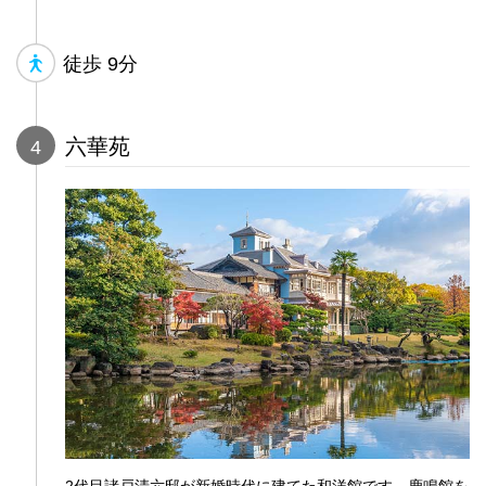
徒歩
9分
六華苑
4
2代目諸戸清六邸が新婚時代に建てた和洋館です。鹿鳴館を