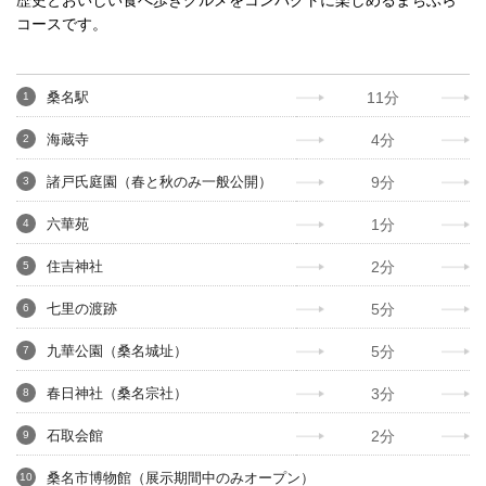
コースです。
桑名駅
11分
1
海蔵寺
4分
2
諸戸氏庭園（春と秋のみ一般公開）
9分
3
六華苑
1分
4
住吉神社
2分
5
七里の渡跡
5分
6
九華公園（桑名城址）
5分
7
春日神社（桑名宗社）
3分
8
石取会館
2分
9
桑名市博物館（展示期間中のみオープン）
10