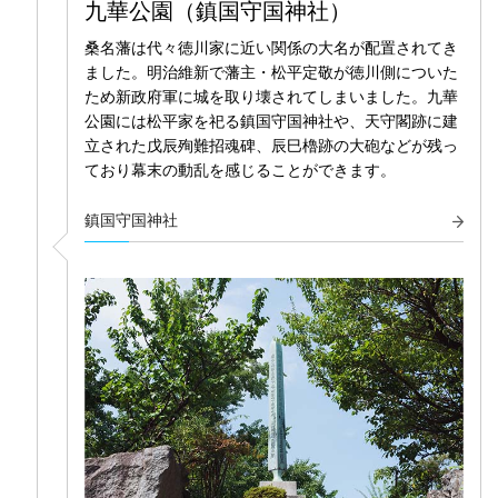
九華公園（鎮国守国神社）
桑名藩は代々徳川家に近い関係の大名が配置されてき
ました。明治維新で藩主・松平定敬が徳川側についた
ため新政府軍に城を取り壊されてしまいました。九華
公園には松平家を祀る鎮国守国神社や、天守閣跡に建
立された戊辰殉難招魂碑、辰巳櫓跡の大砲などが残っ
ており幕末の動乱を感じることができます。
鎮国守国神社