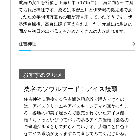
航海の安全を祈願し正徳五年（1715年）、海に向かって建
てられた神社です。桑名は木曽三川と伊勢湾の拠点港であ
ったため年間何万隻もの船が行き来していたそうです。伊
勢湾台風後、高台に建て替えられました。元旦には鳥居の
間から初日の出が見えるためたくさんの人が訪れます。
住吉神社
おすすめグルメ
桑名のソウルフード！アイス饅頭
住吉神社に隣接する住吉浦休憩施設で購入できるの
は、アイスクリームやアイスキャンディが無かったこ
ろ、各地の和菓子屋さんで販売されていたアイス饅
頭！ちょっといびつでバリのあるアイス饅頭は桑名の
ご当地グルメとして知られています。店舗ごとに色々
なアイス饅頭がありますので食してみてくださいね。