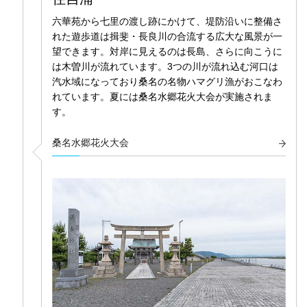
六華苑から七里の渡し跡にかけて、堤防沿いに整備さ
れた遊歩道は揖斐・長良川の合流する広大な風景が一
望できます。対岸に見えるのは長島、さらに向こうに
は木曽川が流れています。3つの川が流れ込む河口は
汽水域になっており桑名の名物ハマグリ漁がおこなわ
れています。夏には桑名水郷花火大会が実施されま
す。
桑名水郷花火大会