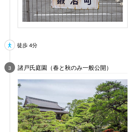
徒歩
4分
諸戸氏庭園（春と秋のみ一般公開）
3