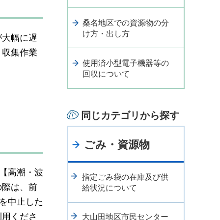
桑名地区での資源物の分
け方・出し方
が大幅に遅
り収集作業
使用済小型電子機器等の
回収について
同じカテゴリから探す
ごみ・資源物
で【高潮・波
指定ごみ袋の在庫及び供
の際は、前
給状況について
収を中止した
利用くださ
大山田地区市民センター