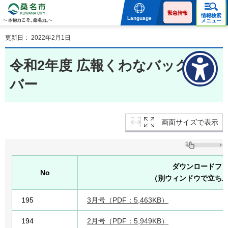
桑名市 KUWANA CITY 本
物力こそ、桑名力。
緊急情報
情報検索
Language
メニュー
更新日： 2022年2月1日
令和2年度 広報くわなバックナン
バー
画面サイズで表示
ダウンロードフ
No
（別ウィンドウで立ち
195
3月号（PDF：5,463KB）
194
2月号（PDF：5,949KB）