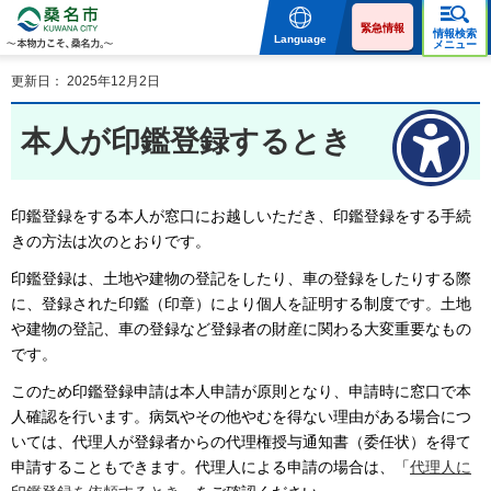
桑名市 KUWANA CITY 本
物力こそ、桑名力。
緊急情報
情報検索
Language
メニュー
更新日： 2025年12月2日
本人が印鑑登録するとき
印鑑登録をする本人が窓口にお越しいただき、印鑑登録をする手続
きの方法は次のとおりです。
印鑑登録は、土地や建物の登記をしたり、車の登録をしたりする際
に、登録された印鑑（印章）により個人を証明する制度です。土地
や建物の登記、車の登録など登録者の財産に関わる大変重要なもの
です。
このため印鑑登録申請は本人申請が原則となり、申請時に窓口で本
人確認を行います。病気やその他やむを得ない理由がある場合につ
いては、代理人が登録者からの代理権授与通知書（委任状）を得て
申請することもできます。代理人による申請の場合は、「
代理人に