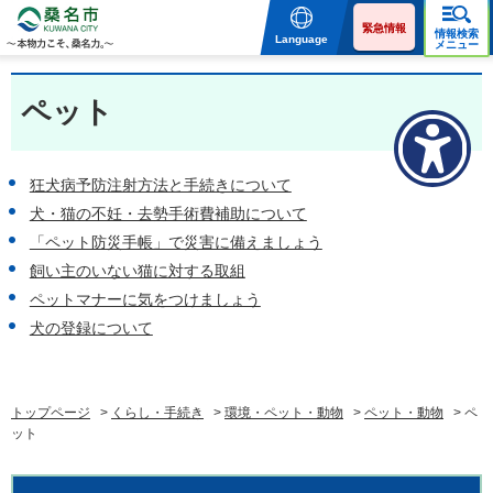
桑名市 KUWANA CITY 本
物力こそ、桑名力。
緊急情報
情報検索
Language
メニュー
ペット
狂犬病予防注射方法と手続きについて
犬・猫の不妊・去勢手術費補助について
「ペット防災手帳」で災害に備えましょう
飼い主のいない猫に対する取組
ペットマナーに気をつけましょう
犬の登録について
トップページ
>
くらし・手続き
>
環境・ペット・動物
>
ペット・動物
> ペ
ット