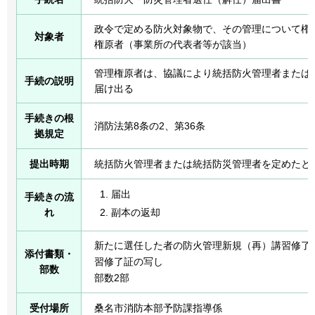
政令で定める防火対象物で、その管理について権
対象者
権原者（事業所の代表者等が該当）
管理権原者は、協議により統括防火管理者または
手続の説明
届け出る
手続きの根
消防法第8条の2、第36条
拠規定
提出時期
統括防火管理者または統括防災管理者を定めたと
届出
手続きの流
副本の返却
れ
新たに選任した者の防火管理新規（再）講習修了
添付書類・
習修了証の写し
部数
部数2部
受付場所
桑名市消防本部予防課指導係