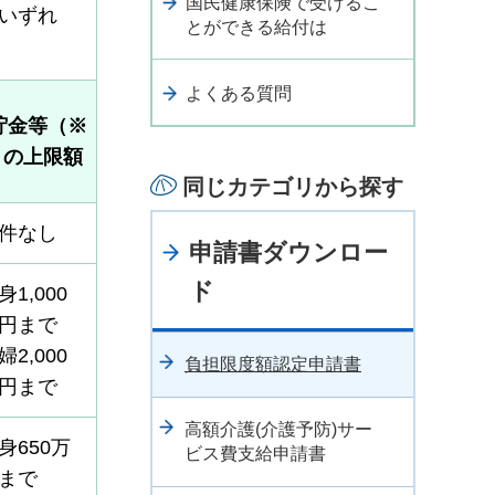
国民健康保険で受けるこ
いずれ
とができる給付は
よくある質問
貯金等（※
）の上限額
同じカテゴリから探す
件なし
申請書ダウンロー
ド
身1,000
円まで
婦2,000
負担限度額認定申請書
円まで
高額介護(介護予防)サー
身650万
ビス費支給申請書
まで