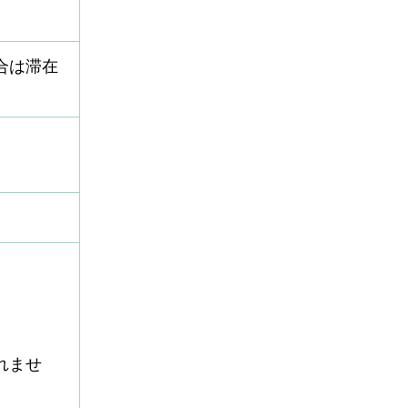
合は滞在
れませ