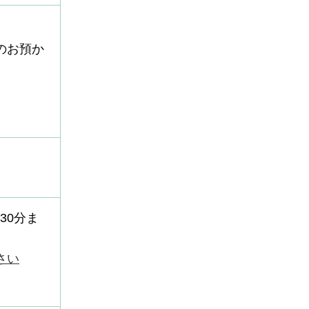
のお預か
30分ま
さい