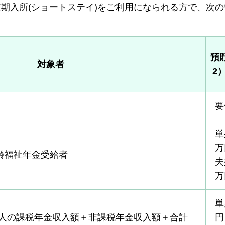
期入所(ショートステイ)をご利用になられる方で、次の
預
対象者
2
要
単
万
齢福祉年金受給者
夫
万
単
人の課税年金収入額＋非課税年金収入額＋合計
円