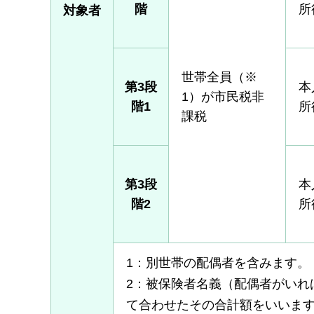
階
所
対象者
世帯全員（※
第3段
本
1）が市民税非
階1
所
課税
第3段
本
階2
所
1：別世帯の配偶者を含みます。
2：被保険者名義（配偶者がいれ
て合わせたその合計額をいいま